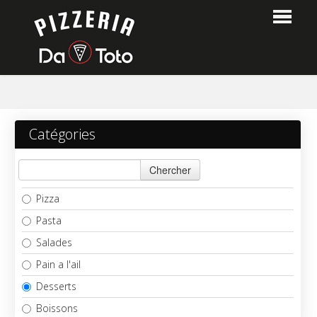
Home
Catégories
Commander
Chercher
Menu
Pizza
Login
Pasta
Salades
Contact
Pain a l'ail
Desserts
Boissons