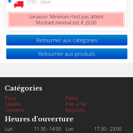
1180 - Ukkel
Livraison:
Minimum n'est pas atteint
Montant minimal est:
€ 20,00
Retourner aux catégories
Retourner aux produits
Catégories
Pizza
Pasta
Salades
Pain a l'ail
Desserts
Boissons
Heures d'ouverture
Lun.
11:30 - 14:00
Lun.
17:30 - 23:00